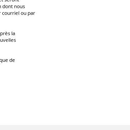
n dont nous
 courriel ou par
près la
ouvelles
ique de