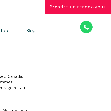
Prendre un rendez-vous
tact
Blog
ébec, Canada.
 sommes
en vigueur au
e électronique,