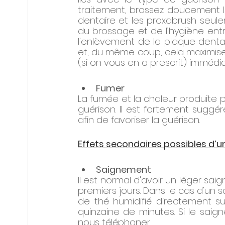
traitement, brossez doucement l
dentaire et les proxabrush seulem
du brossage et de l’hygiène entre
l'enlèvement de la plaque dentaire
et, du même coup, cela maximisera
(si on vous en a prescrit) imméd
Fumer
La fumée et la chaleur produite pa
guérison. Il est fortement suggé
afin de favoriser la guérison.
Effets secondaires possibles d’
Saignement
Il est normal d'avoir un léger sai
premiers jours. Dans le cas d'un
de thé humidifié directement su
quinzaine de minutes. Si le saig
nous téléphoner.