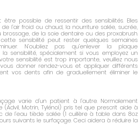
être possible de ressentir des sensibilités. Elles 
 l'air froid ou chaud, la nourriture salée, sucrée, 
u brossage, de la soie dentaire ou des proxabrush. 
 cette sensibilité peut rester quelques semaines 
inuer. N'oubliez pas qu'enlever la plaque 
la sensibilité, spécialement si vous employez un 
votre sensibilité est trop importante, veuillez nous 
vous donner rendez-vous et appliquer différents 
olent vos dents afin de graduellement éliminer le 
façage varie d'un patient à l'autre. Normalement 
Advil, Motrin, Tylénol) pris tel que prescrit aide à 
c de l'eau tiède salée (1 cuillère à table dans 8oz 
ours suivants le surfaçage. Ceci aidera à réduire la 
 